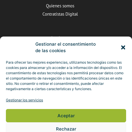
Quienes somos
Contratistas Digital
Dónde estamos
Gestionar el consentimiento
C/Valle de Arán nº5, Valladolid
de las cookies
983 25 22 10
Para ofrecer las mejores experiencias, utilizamos tecnologías como las
cookies para almacenar y/o acceder a la información del dispositivo. El
camara@ccontratistascyl.es
consentimiento de estas tecnologías nos permitirá procesar datos como
el comportamiento de navegación o las identificaciones únicas en este
sitio. No consentir o retirar el consentimiento, puede afectar
negativamente a ciertas características y funciones.
Defiende tu empresa
Gestionar los servicios
Hazte socio
Aceptar
Conoce las ventajas
Rechazar