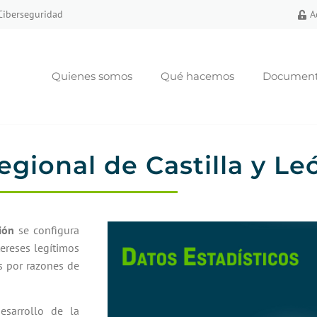
 Ciberseguridad
A
Quienes somos
Qué hacemos
Documento
regional de Castilla y Le
ión
se configura
tereses legítimos
s por razones de
esarrollo de la