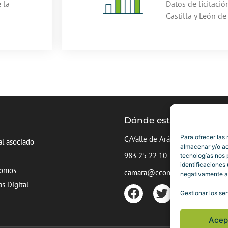
 la
Datos de licitació
Castilla y León de
a
Dónde estamos
Para ofrecer las
C/Valle de Arán nº5, Valladolid
al asociado
almacenar y/o ac
983 25 22 10
tecnologías nos 
identificaciones 
somos
camara@ccontratistascyl.es
negativamente a 
as Digital
Gestionar los ser
Acep