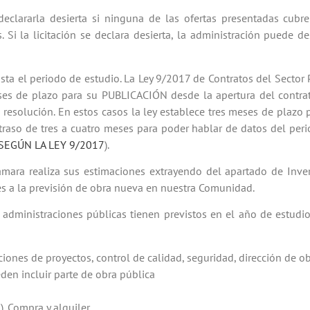
eclararla desierta si ninguna de las ofertas presentadas cubre
 Si la licitación se declara desierta, la administración puede des
ta el periodo de estudio. La Ley 9/2017 de Contratos del Secto
es de plazo para su PUBLICACIÓN desde la apertura del contrato
 resolución. En estos casos la ley establece tres meses de plazo
etraso de tres a cuatro meses para poder hablar de datos del per
 SEGÚN LA LEY 9/2017
).
Cámara realiza sus estimaciones extrayendo del apartado de Inve
tes a la previsión de obra nueva en nuestra Comunidad.
administraciones públicas tienen previstos en el año de estudio.
cciones de proyectos, control de calidad, seguridad, dirección de o
den incluir parte de obra pública
). Compra y alquiler