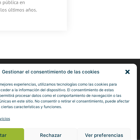
n pública en
 los últimos años.
Gestionar el consentimiento de las cookies
Defiende tu empresa
 mejores experiencias, utilizamos tecnologías como las cookies para
ceder a la información del dispositivo. El consentimiento de estas
permitirá procesar datos como el comportamiento de navegación o las
Hazte socio
únicas en este sitio. No consentir o retirar el consentimiento, puede afectar
ciertas características y funciones.
Conoce las ventajas
vicios
tar
Rechazar
Ver preferencias