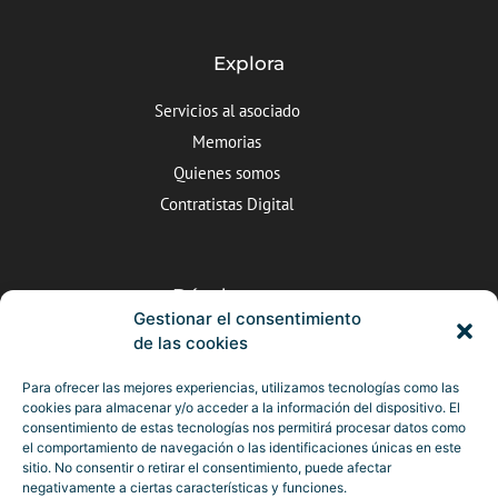
Explora
Servicios al asociado
Memorias
Quienes somos
Contratistas Digital
Dónde estamos
Gestionar el consentimiento
C/Valle de Arán nº5, Valladolid
de las cookies
983 25 22 10
Para ofrecer las mejores experiencias, utilizamos tecnologías como las
camara@ccontratistascyl.es
cookies para almacenar y/o acceder a la información del dispositivo. El
consentimiento de estas tecnologías nos permitirá procesar datos como
el comportamiento de navegación o las identificaciones únicas en este
sitio. No consentir o retirar el consentimiento, puede afectar
negativamente a ciertas características y funciones.