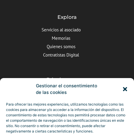
Explora
Servicios al asociado
Memorias
Quienes somos
Contratistas Digital
Dónde estamos
Gestionar el consentimiento
C/Valle de Arán nº5, Valladolid
de las cookies
983 25 22 10
Para ofrecer las mejores experiencias, utilizamos tecnologías como las
camara@ccontratistascyl.es
cookies para almacenar y/o acceder a la información del dispositivo. El
consentimiento de estas tecnologías nos permitirá procesar datos como
el comportamiento de navegación o las identificaciones únicas en este
sitio. No consentir o retirar el consentimiento, puede afectar
negativamente a ciertas características y funciones.