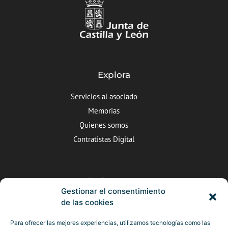
Explora
Servicios al asociado
Memorias
Quienes somos
Contratistas Digital
Dónde estamos
Gestionar el consentimiento
C/Valle de Arán nº5, Valladolid
de las cookies
983 25 22 10
Para ofrecer las mejores experiencias, utilizamos tecnologías como las