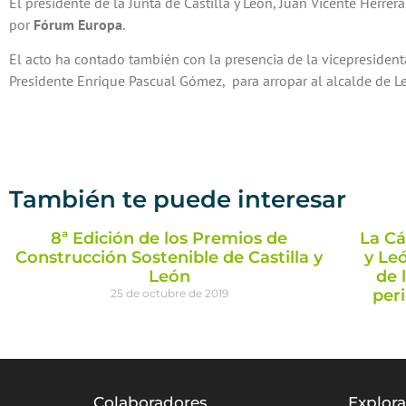
El presidente de la Junta de Castilla y León, Juan Vicente Herre
por
Fórum Europa
.
El acto ha contado también con la presencia de la vicepresident
Presidente Enrique Pascual Gómez, para arropar al alcalde de L
También te puede interesar
8ª Edición de los Premios de
La Cá
Construcción Sostenible de Castilla y
y Leó
León
de 
per
25 de octubre de 2019
Colaboradores
Explor