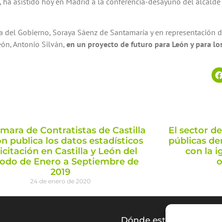
ra, ha asistido hoy en Madrid a la conferencia-desayuno del alcald
a del Gobierno, Soraya Sáenz de Santamaría y en representación d
eón, Antonio Silván,
en un proyecto de futuro para León y para lo
mara de Contratistas de Castilla
El sector de
n publica los datos estadísticos
públicas d
licitación en Castilla y León del
con la i
iodo de Enero a Septiembre de
o
2019
24 de enero de 2020
a
Dónde estamos