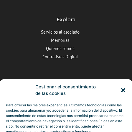
Explora
Servicios al asociado
Memorias
Quienes somos
Contratistas Digital
Dónde estamos
Gestionar el consentimiento
C/Valle de Arán nº5, Valladolid
de las cookies
983 25 22 10
Para ofrecer las mejores experiencias, utilizamos tecnologías como las
cookies para almacenar y/o acceder a la información del dispositivo. El
camara@ccontratistascyl.es
consentimiento de estas tecnologías nos permitirá procesar datos como
el comportamiento de navegación o las identificaciones únicas en este
sitio. No consentir o retirar el consentimiento, puede afectar
negativamente a ciertas características y funciones.